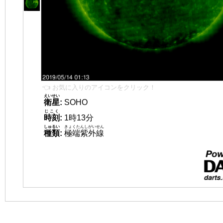
👈 お気に入りのアイコンをクリック！
えいせい
衛星
:
SOHO
じこく
時刻
:
1時13分
しゅるい
きょくたんしがいせん
種類
:
極端紫外線