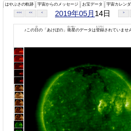
はやぶさの軌跡
宇宙からのメッセージ
お宝データ
宇宙カレンダ
2019年05月
14日
<<<
<<
<
>
ひ
えいせい
とうろく
♪この
日
の「あけぼの」
衛星
のデータは
登録
されていませ