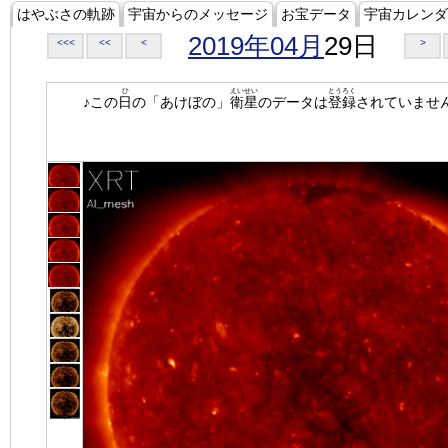
はやぶさの軌跡
宇宙からのメッセージ
お宝データ
宇宙カレンダ
2019年04月
29日
<<<
<<
<
>
ひ
えいせい
とうろく
♪この
日
の「あけぼの」
衛星
のデータは
登録
されていませ