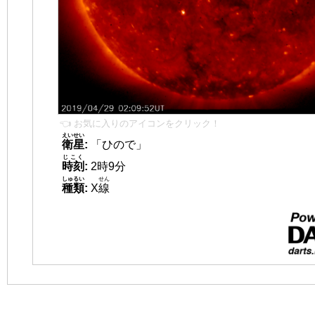
👈 お気に入りのアイコンをクリック！
えいせい
衛星
:
「ひので」
じこく
時刻
:
2時9分
しゅるい
せん
種類
:
X
線