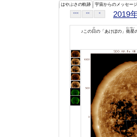
はやぶさの軌跡
宇宙からのメッセー
2019
<<<
<<
<
ひ
えいせい
♪この
日
の「あけぼの」
衛星