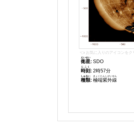
👈 お気に入りのアイコンをク
えいせい
衛星
:
SDO
じこく
時刻
:
2時57分
しゅるい
きょくたんしがいせん
種類
:
極端紫外線