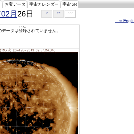
ジ
お宝データ
宇宙カレンダー
宇宙 xR
年02月
26日
>
>>
>>>
…☞Engli
とうろく
のデータは
登録
されていません。