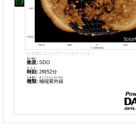
👈 お気に入りのアイコンをクリック！
えいせい
衛星
:
SDO
じこく
時刻
:
2時52分
しゅるい
きょくたんしがいせん
種類
:
極端紫外線