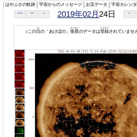
はやぶさの軌跡
宇宙からのメッセージ
お宝データ
宇宙カレンダ
2019年02月
24日
<<<
<<
<
>
ひ
えいせい
とうろく
♪この
日
の「あけぼの」
衛星
のデータは
登録
されていませ