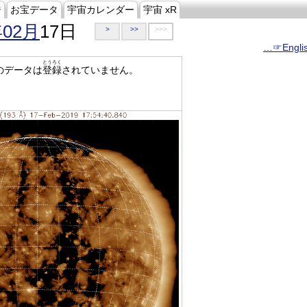
ジ
お宝データ
宇宙カレンダー
宇宙 xR
年02月
17日
>
>>
>>>
…☞Engli
とうろく
のデータは
登録
されていません。