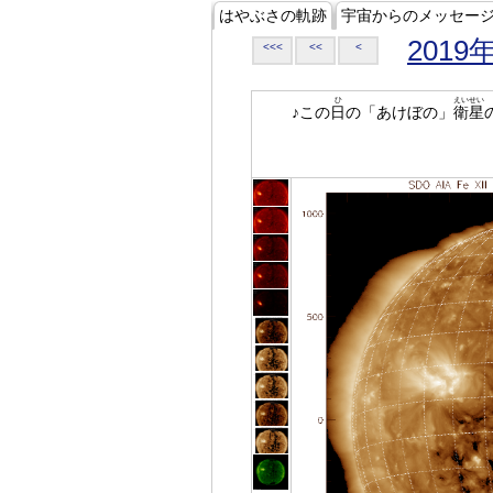
はやぶさの軌跡
宇宙からのメッセー
2019
<<<
<<
<
ひ
えいせい
♪この
日
の「あけぼの」
衛星