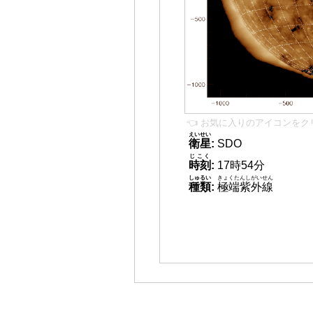
👈 お気に入りのアイコンをク
えいせい
衛星
:
SDO
じこく
時刻
:
17時54分
しゅるい
きょくたんしがいせん
種類
:
極端紫外線