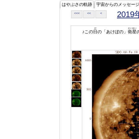
はやぶさの軌跡
宇宙からのメッセー
2019
<<<
<<
<
ひ
えいせい
♪この
日
の「あけぼの」
衛星