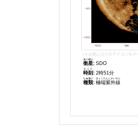
👈 お気に入りのアイコンをク
えいせい
衛星
:
SDO
じこく
時刻
:
2時51分
しゅるい
きょくたんしがいせん
種類
:
極端紫外線