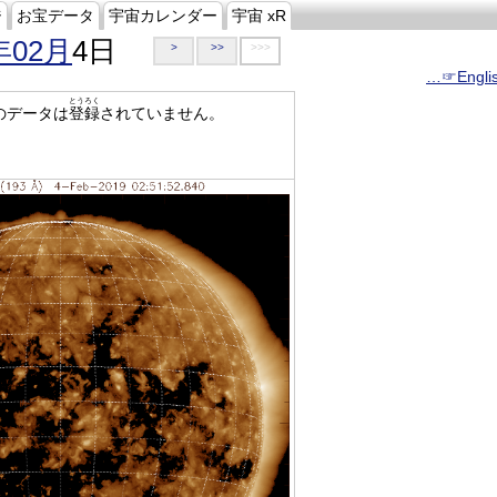
ジ
お宝データ
宇宙カレンダー
宇宙 xR
年02月
4日
>
>>
>>>
…☞Engli
とうろく
のデータは
登録
されていません。