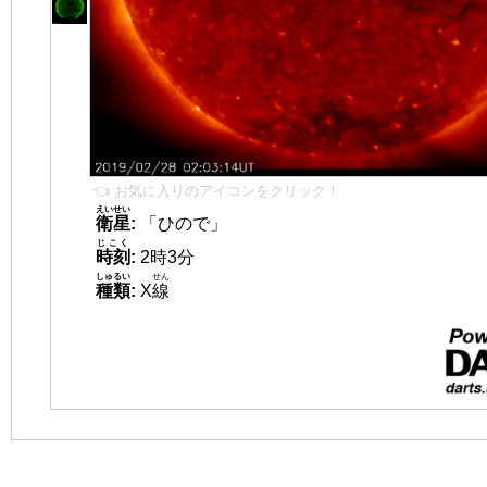
👈 お気に入りのアイコンをクリック！
えいせい
衛星
:
「ひので」
じこく
時刻
:
2時3分
しゅるい
せん
種類
:
X
線