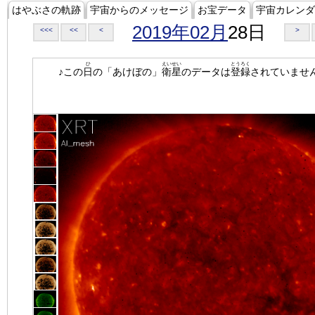
はやぶさの軌跡
宇宙からのメッセージ
お宝データ
宇宙カレンダ
2019年02月
28日
<<<
<<
<
>
ひ
えいせい
とうろく
♪この
日
の「あけぼの」
衛星
のデータは
登録
されていませ