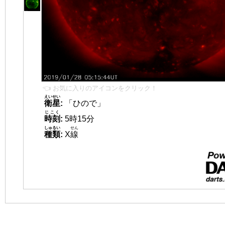
👈 お気に入りのアイコンをクリック！
えいせい
衛星
:
「ひので」
じこく
時刻
:
5時15分
しゅるい
せん
種類
:
X
線