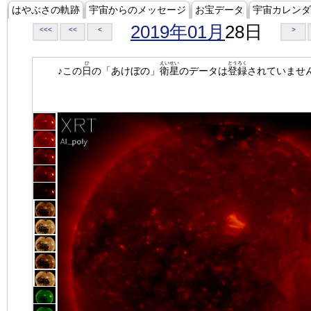
はやぶさの軌跡
宇宙からのメッセージ
お宝データ
宇宙カレンダ
2019年01月
28日
<<<
<<
<
>
ひ
えいせい
とうろく
♪この
日
の「あけぼの」
衛星
のデータは
登録
されていませ