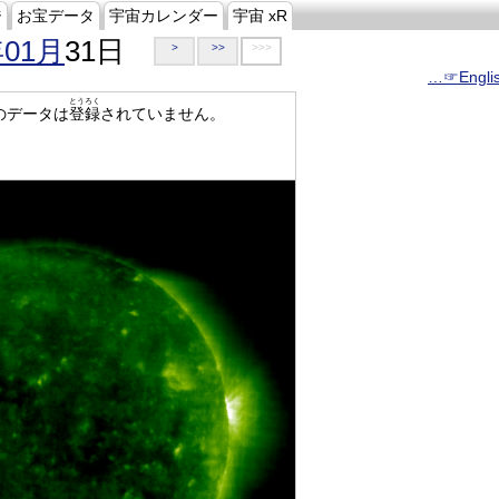
ジ
お宝データ
宇宙カレンダー
宇宙 xR
年01月
31日
>
>>
>>>
…☞Engli
とうろく
のデータは
登録
されていません。