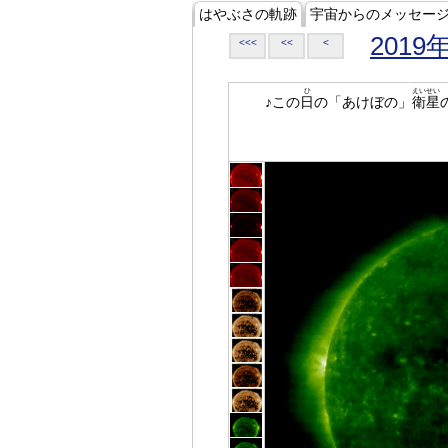
はやぶさの軌跡
宇宙からのメッセー
2019
<<<
<<
<
ひ
えいせい
♪この
日
の「あけぼの」
衛星