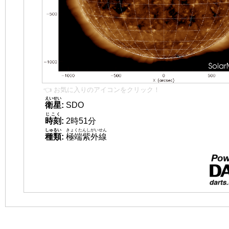
👈 お気に入りのアイコンをクリック！
えいせい
衛星
:
SDO
じこく
時刻
:
2時51分
しゅるい
きょくたんしがいせん
種類
:
極端紫外線