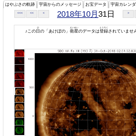
はやぶさの軌跡
宇宙からのメッセージ
お宝データ
宇宙カレンダ
2018年10月
31日
<<<
<<
<
>
ひ
えいせい
とうろく
♪この
日
の「あけぼの」
衛星
のデータは
登録
されていませ