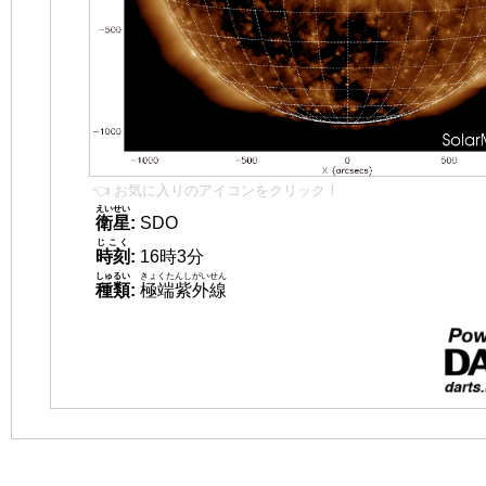
👈 お気に入りのアイコンをクリック！
えいせい
衛星
:
SDO
じこく
時刻
:
16時3分
しゅるい
きょくたんしがいせん
種類
:
極端紫外線