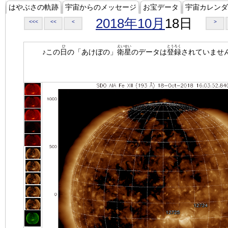
はやぶさの軌跡
宇宙からのメッセージ
お宝データ
宇宙カレンダ
2018年10月
18日
<<<
<<
<
>
ひ
えいせい
とうろく
♪この
日
の「あけぼの」
衛星
のデータは
登録
されていませ