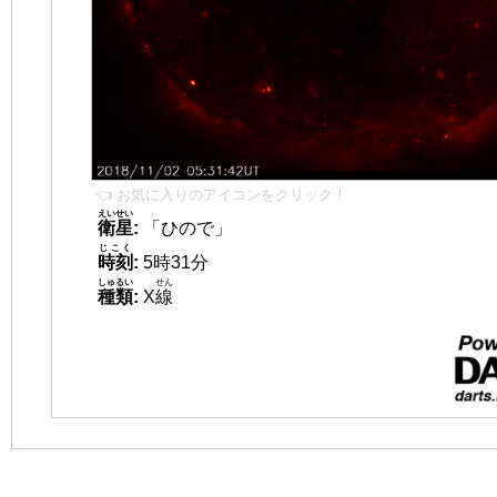
👈 お気に入りのアイコンをクリック！
えいせい
衛星
:
「ひので」
じこく
時刻
:
5時31分
しゅるい
せん
種類
:
X
線