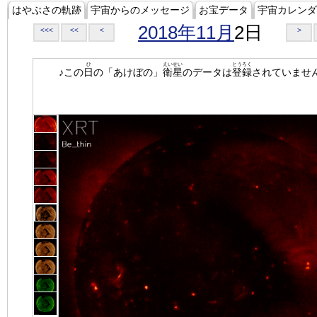
はやぶさの軌跡
宇宙からのメッセージ
お宝データ
宇宙カレンダ
2018年11月
2日
<<<
<<
<
>
ひ
えいせい
とうろく
♪この
日
の「あけぼの」
衛星
のデータは
登録
されていませ