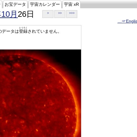
ジ
お宝データ
宇宙カレンダー
宇宙 xR
年10月
26日
>
>>
>>>
…☞Engli
とうろく
のデータは
登録
されていません。