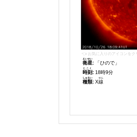
👈 お気に入りのアイコンをク
えいせい
衛星
:
「ひので」
じこく
時刻
:
18時9分
しゅるい
せん
種類
:
X
線