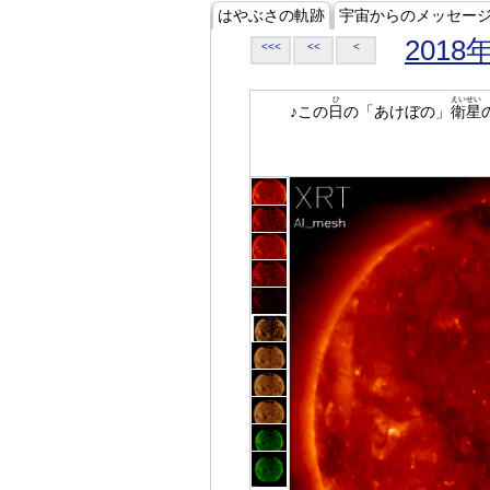
はやぶさの軌跡
宇宙からのメッセー
2018
<<<
<<
<
ひ
えいせい
♪この
日
の「あけぼの」
衛星