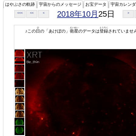
はやぶさの軌跡
宇宙からのメッセージ
お宝データ
宇宙カレンダ
2018年10月
25日
<<<
<<
<
>
ひ
えいせい
とうろく
♪この
日
の「あけぼの」
衛星
のデータは
登録
されていませ