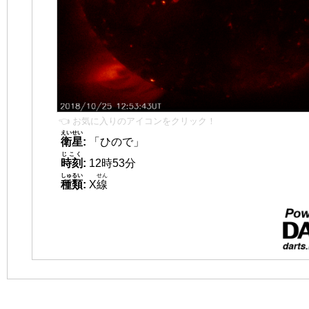
👈 お気に入りのアイコンをクリック！
えいせい
衛星
:
「ひので」
じこく
時刻
:
12時53分
しゅるい
せん
種類
:
X
線