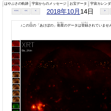
はやぶさの軌跡
宇宙からのメッセージ
お宝データ
宇宙カレンダ
2018年10月
14日
<<<
<<
<
>
ひ
えいせい
とうろく
♪この
日
の「あけぼの」
衛星
のデータは
登録
されていませ