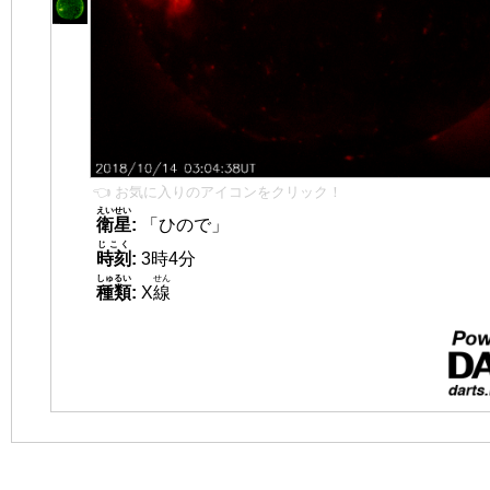
👈 お気に入りのアイコンをクリック！
えいせい
衛星
:
「ひので」
じこく
時刻
:
3時4分
しゅるい
せん
種類
:
X
線