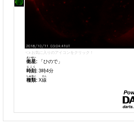
👈 お気に入りのアイコンをクリック！
えいせい
衛星
:
「ひので」
じこく
時刻
:
3時4分
しゅるい
せん
種類
:
X
線