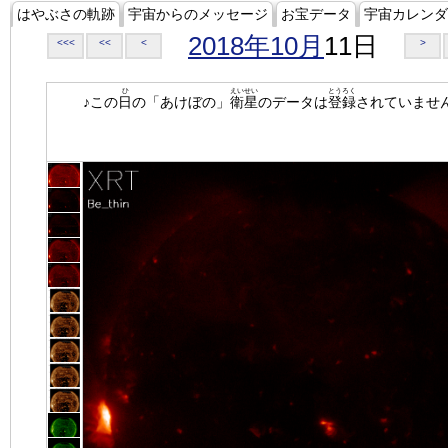
はやぶさの軌跡
宇宙からのメッセージ
お宝データ
宇宙カレンダ
2018年10月
11日
<<<
<<
<
>
ひ
えいせい
とうろく
♪この
日
の「あけぼの」
衛星
のデータは
登録
されていませ