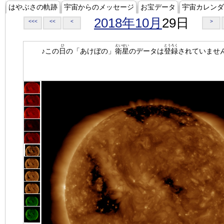
はやぶさの軌跡
宇宙からのメッセージ
お宝データ
宇宙カレンダ
2018年10月
29日
<<<
<<
<
>
ひ
えいせい
とうろく
♪この
日
の「あけぼの」
衛星
のデータは
登録
されていませ