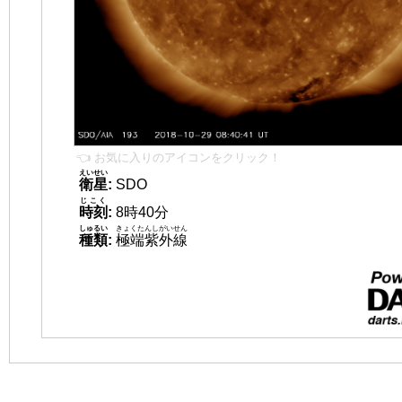
👈 お気に入りのアイコンをクリック！
えいせい
衛星
:
SDO
じこく
時刻
:
8時40分
しゅるい
きょくたんしがいせん
種類
:
極端紫外線