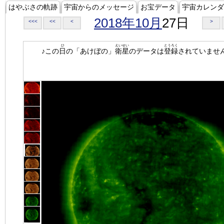
はやぶさの軌跡
宇宙からのメッセージ
お宝データ
宇宙カレンダ
2018年10月
27日
<<<
<<
<
>
ひ
えいせい
とうろく
♪この
日
の「あけぼの」
衛星
のデータは
登録
されていませ