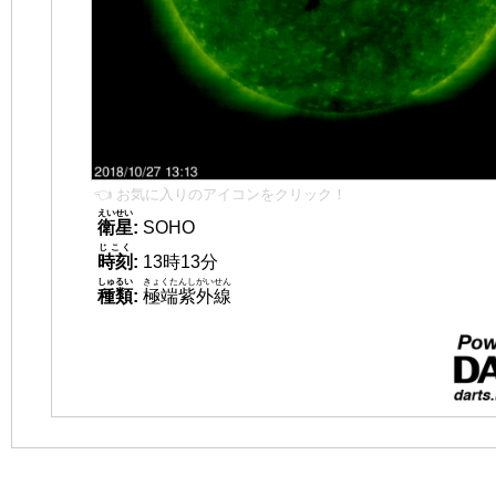
👈 お気に入りのアイコンをクリック！
えいせい
衛星
:
SOHO
じこく
時刻
:
13時13分
しゅるい
きょくたんしがいせん
種類
:
極端紫外線