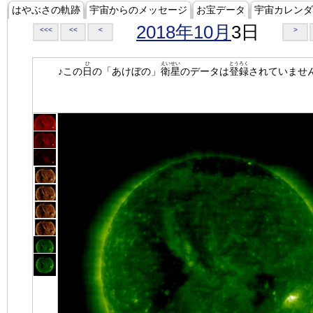
はやぶさの軌跡
宇宙からのメッセージ
お宝データ
宇宙カレンダ
2018年10月
3日
<<<
<<
<
>
ひ
えいせい
とうろく
♪この
日
の「あけぼの」
衛星
のデータは
登録
されていませ