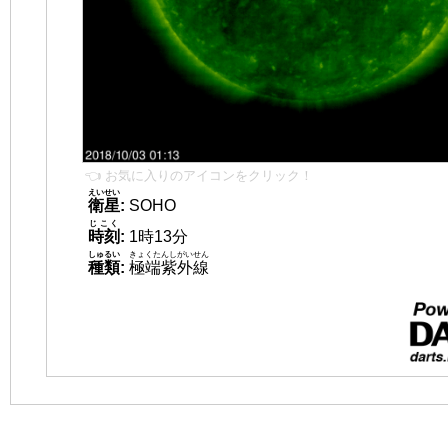
👈 お気に入りのアイコンをクリック！
えいせい
衛星
:
SOHO
じこく
時刻
:
1時13分
しゅるい
きょくたんしがいせん
種類
:
極端紫外線