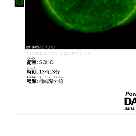
👈 お気に入りのアイコンをクリック！
えいせい
衛星
:
SOHO
じこく
時刻
:
13時13分
しゅるい
きょくたんしがいせん
種類
:
極端紫外線