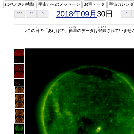
はやぶさの軌跡
宇宙からのメッセージ
お宝データ
宇宙カレンダ
2018年09月
30日
<<<
<<
<
>
ひ
えいせい
とうろく
♪この
日
の「あけぼの」
衛星
のデータは
登録
されていませ