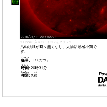
👈 お気に入りのアイコンをクリック！
活動領域が時々無くなり、太陽活動極小期で
す。
えいせい
衛星
:
「ひので」
じこく
時刻
:
20時31分
しゅるい
せん
種類
:
X
線