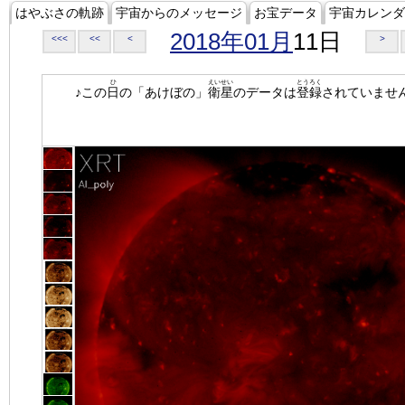
はやぶさの軌跡
宇宙からのメッセージ
お宝データ
宇宙カレンダ
2018年01月
11日
<<<
<<
<
>
ひ
えいせい
とうろく
♪この
日
の「あけぼの」
衛星
のデータは
登録
されていませ