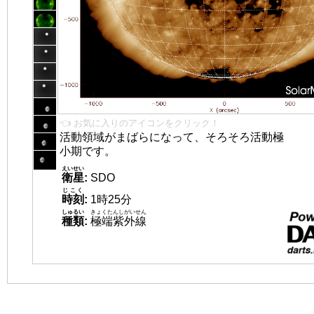
👈 お気に入りのアイコンをクリック！
活動領域がまばらになって、そろそろ活動極
小期です。
えいせい
衛星
:
SDO
じこく
時刻
:
1時25分
しゅるい
きょくたんしがいせん
種類
:
極端紫外線