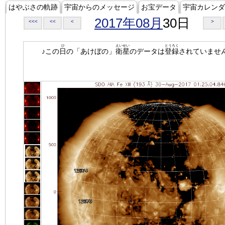
はやぶさの軌跡
宇宙からのメッセージ
お宝データ
宇宙カレンダ
2017年08月
30日
<<<
<<
<
>
ひ
えいせい
とうろく
♪この
日
の「あけぼの」
衛星
のデータは
登録
されていませ