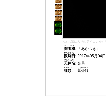
👈 お気に入りのアイコンをク
たんさき
探査機
:
「あかつき」
かんそく
び
観測
日
:
2017年05月04日 0
てんたいめい
天体名
:
金星
しゅるい
しがいせん
種類
:
紫外線