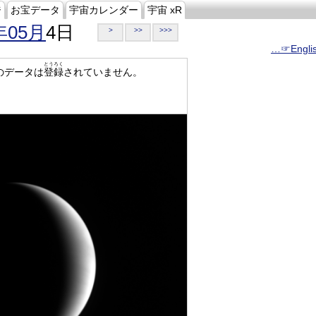
ジ
お宝データ
宇宙カレンダー
宇宙 xR
年05月
4日
>
>>
>>>
…☞Engli
とうろく
のデータは
登録
されていません。