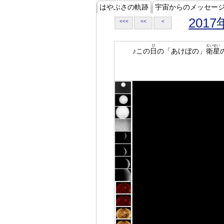
はやぶさの軌跡
宇宙からのメッセー
2017
<<<
<<
<
ひ
えいせい
♪この
日
の「あけぼの」
衛星