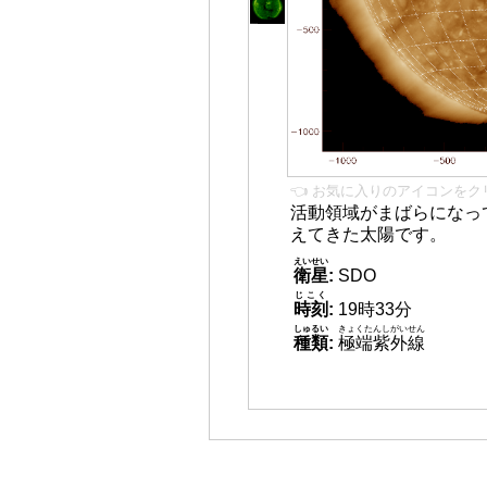
👈 お気に入りのアイコンをク
活動領域がまばらになっ
えてきた太陽です。
えいせい
衛星
:
SDO
じこく
時刻
:
19時33分
しゅるい
きょくたんしがいせん
種類
:
極端紫外線