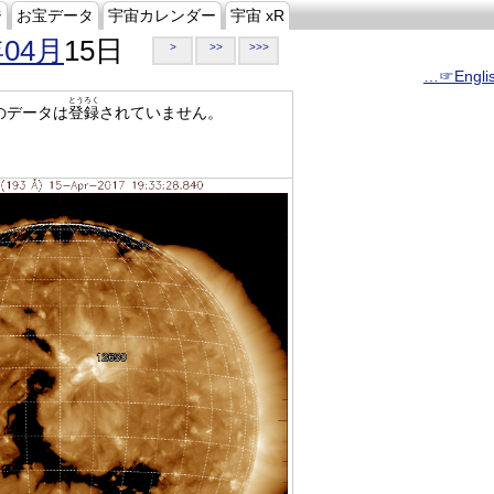
ジ
お宝データ
宇宙カレンダー
宇宙 xR
年04月
15日
>
>>
>>>
…☞Engli
とうろく
のデータは
登録
されていません。