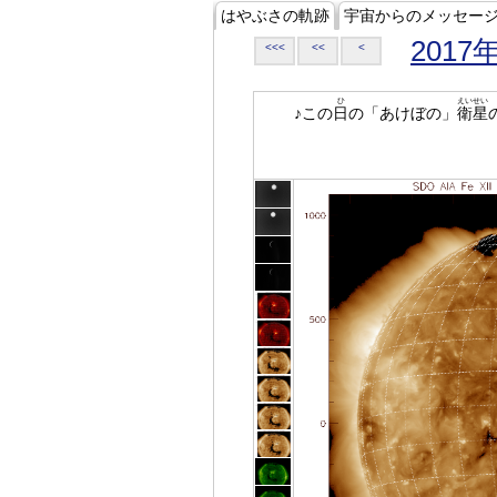
はやぶさの軌跡
宇宙からのメッセー
2017
<<<
<<
<
ひ
えいせい
♪この
日
の「あけぼの」
衛星