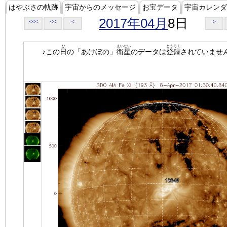
はやぶさの軌跡
宇宙からのメッセージ
お宝データ
宇宙カレンダ
2017年04月
8日
<<<
<<
<
>
ひ
えいせい
とうろく
♪この
日
の「あけぼの」
衛星
のデータは
登録
されていませ