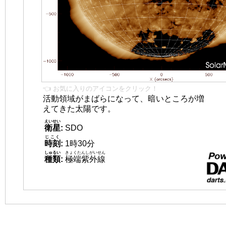
👈 お気に入りのアイコンをクリック！
活動領域がまばらになって、暗いところが増
えてきた太陽です。
えいせい
衛星
:
SDO
じこく
時刻
:
1時30分
しゅるい
きょくたんしがいせん
種類
:
極端紫外線