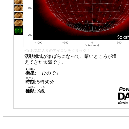
👈 お気に入りのアイコンをクリック！
活動領域がまばらになって、暗いところが増
えてきた太陽です。
えいせい
衛星
:
「ひので」
じこく
時刻
:
5時50分
しゅるい
せん
種類
:
X
線