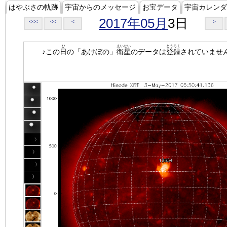
はやぶさの軌跡
宇宙からのメッセージ
お宝データ
宇宙カレンダ
2017年05月
3日
<<<
<<
<
>
ひ
えいせい
とうろく
♪この
日
の「あけぼの」
衛星
のデータは
登録
されていませ