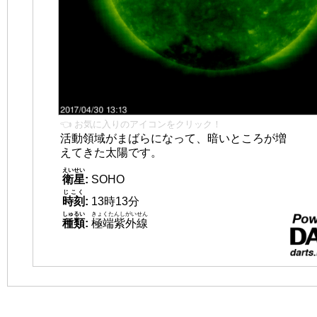
👈 お気に入りのアイコンをクリック！
活動領域がまばらになって、暗いところが増
えてきた太陽です。
えいせい
衛星
:
SOHO
じこく
時刻
:
13時13分
しゅるい
きょくたんしがいせん
種類
:
極端紫外線