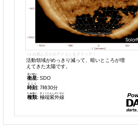
👈 お気に入りのアイコンをクリック！
活動領域がめっきり減って、暗いところが増
えてきた太陽です。
えいせい
衛星
:
SDO
じこく
時刻
:
7時30分
しゅるい
きょくたんしがいせん
種類
:
極端紫外線