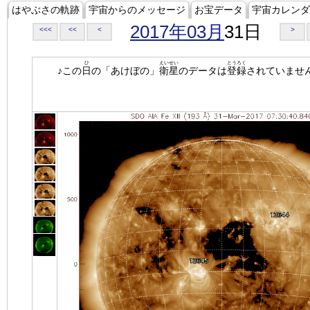
はやぶさの軌跡
宇宙からのメッセージ
お宝データ
宇宙カレンダ
2017年03月
31日
<<<
<<
<
>
ひ
えいせい
とうろく
♪この
日
の「あけぼの」
衛星
のデータは
登録
されていませ