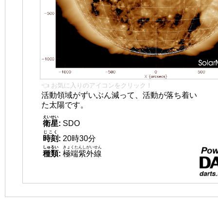
👈 お気に入りのアイコンをクリック！
活動領域がずいぶん減って、活動が落ち着い
た太陽です。
えいせい
衛星
:
SDO
じこく
時刻
:
20時30分
しゅるい
きょくたんしがいせん
種類
:
極端紫外線