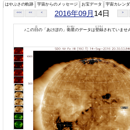
はやぶさの軌跡
宇宙からのメッセージ
お宝データ
宇宙カレンダ
2016年09月
14日
<<<
<<
<
>
ひ
えいせい
とうろく
♪この
日
の「あけぼの」
衛星
のデータは
登録
されていませ