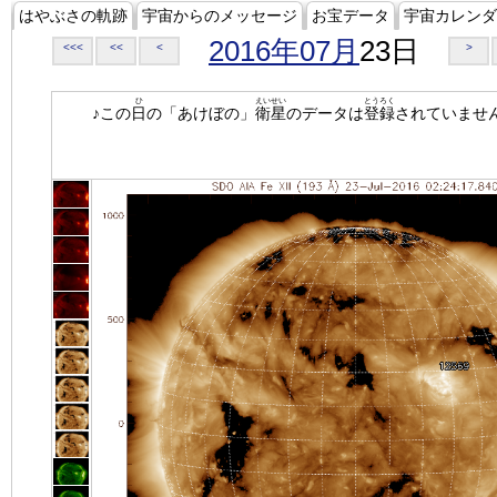
はやぶさの軌跡
宇宙からのメッセージ
お宝データ
宇宙カレンダ
2016年07月
23日
<<<
<<
<
>
ひ
えいせい
とうろく
♪この
日
の「あけぼの」
衛星
のデータは
登録
されていませ