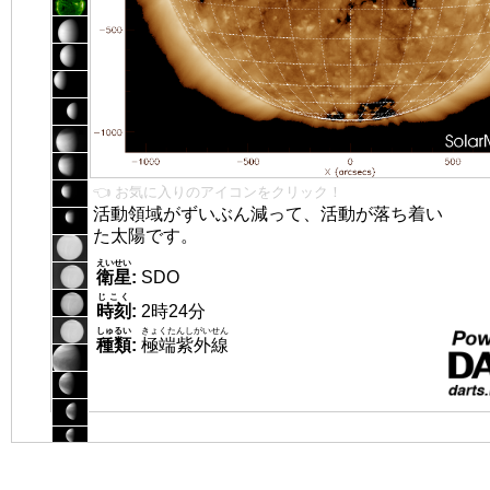
👈 お気に入りのアイコンをクリック！
活動領域がずいぶん減って、活動が落ち着い
た太陽です。
えいせい
衛星
:
SDO
じこく
時刻
:
2時24分
しゅるい
きょくたんしがいせん
種類
:
極端紫外線