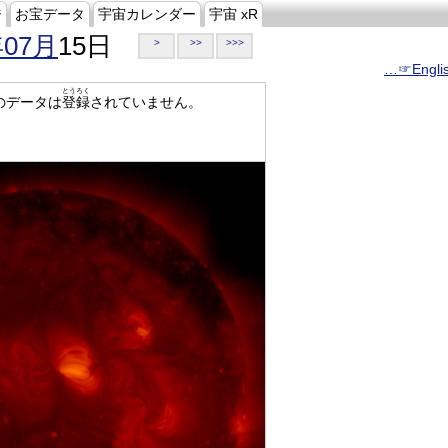
ジ
お宝データ
宇宙カレンダー
宇宙 xR
年07月
15日
>
>>
>>>
…☞Engli
とうろく
のデータは
登録
されていません。