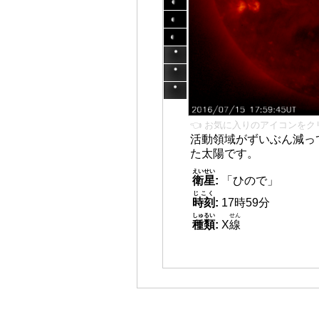
👈 お気に入りのアイコンをク
活動領域がずいぶん減っ
た太陽です。
えいせい
衛星
:
「ひので」
じこく
時刻
:
17時59分
しゅるい
せん
種類
:
X
線