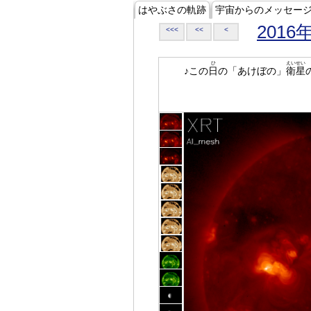
はやぶさの軌跡
宇宙からのメッセー
2016
<<<
<<
<
ひ
えいせい
♪この
日
の「あけぼの」
衛星