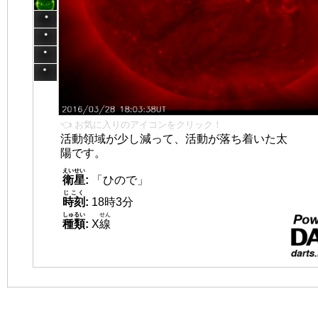
👈 お気に入りのアイコンをクリック！
活動領域が少し減って、活動が落ち着いた太
陽です。
えいせい
衛星
:
「ひので」
じこく
時刻
:
18時3分
しゅるい
せん
種類
:
X
線