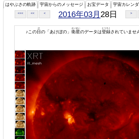
はやぶさの軌跡
宇宙からのメッセージ
お宝データ
宇宙カレンダ
2016年03月
28日
<<<
<<
<
>
ひ
えいせい
とうろく
♪この
日
の「あけぼの」
衛星
のデータは
登録
されていませ