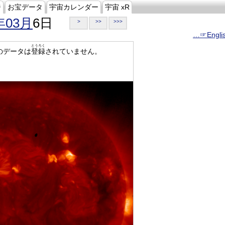
ジ
お宝データ
宇宙カレンダー
宇宙 xR
年03月
6日
>
>>
>>>
…☞Engli
とうろく
のデータは
登録
されていません。