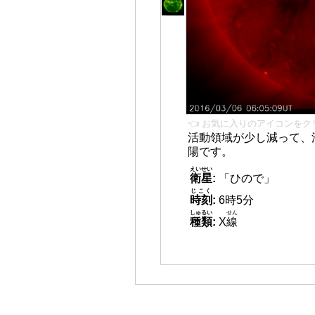
👈 お気に入りのアイコンをク
活動領域が少し減って、
陽です。
えいせい
衛星
:
「ひので」
じこく
時刻
:
6時5分
しゅるい
せん
種類
:
X
線