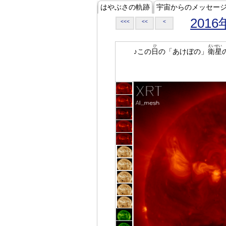
はやぶさの軌跡
宇宙からのメッセー
2016
<<<
<<
<
ひ
えいせい
♪この
日
の「あけぼの」
衛星