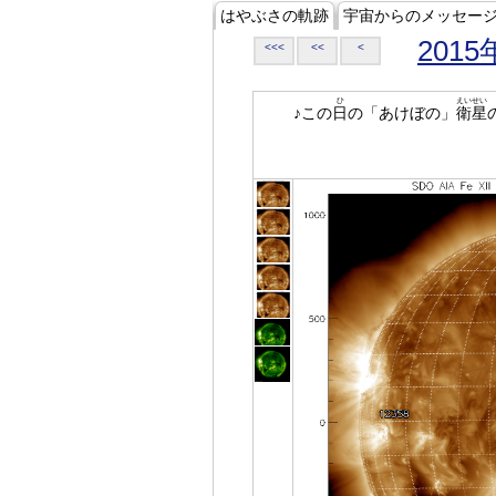
はやぶさの軌跡
宇宙からのメッセー
2015
<<<
<<
<
ひ
えいせい
♪この
日
の「あけぼの」
衛星