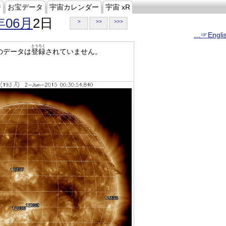
ジ
お宝データ
宇宙カレンダー
宇宙 xR
年06月
2日
>
>>
>>>
…☞Engli
とうろく
のデータは
登録
されていません。