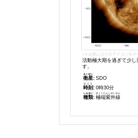
👈 お気に入りのアイコンをク
活動極大期を過ぎて少し
す。
えいせい
衛星
:
SDO
じこく
時刻
:
0時30分
しゅるい
きょくたんしがいせん
種類
:
極端紫外線