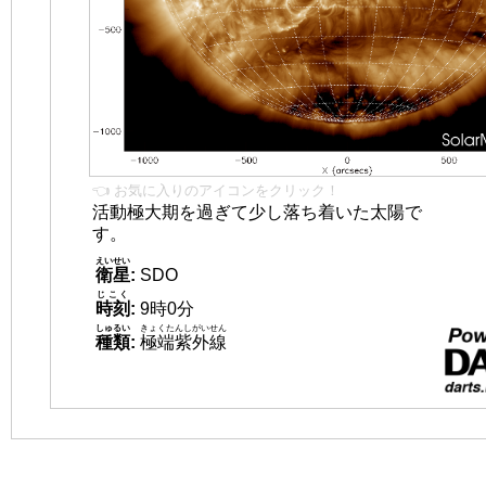
👈 お気に入りのアイコンをクリック！
活動極大期を過ぎて少し落ち着いた太陽で
す。
えいせい
衛星
:
SDO
じこく
時刻
:
9時0分
しゅるい
きょくたんしがいせん
種類
:
極端紫外線