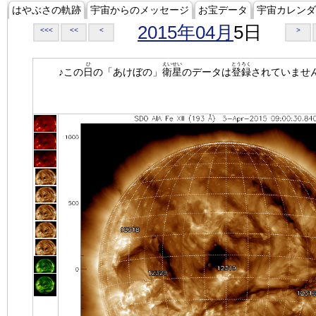
はやぶさの軌跡
宇宙からのメッセージ
お宝データ
宇宙カレンダ
2015年04月
5日
<<<
<<
<
>
ひ
えいせい
とうろく
♪この
日
の「あけぼの」
衛星
のデータは
登録
されていませ