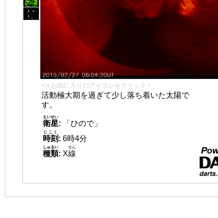
👈 お気に入りのアイコンをクリック！
活動極大期を過ぎて少し落ち着いた太陽で
す。
えいせい
衛星
:
「ひので」
じこく
時刻
:
6時4分
しゅるい
せん
種類
:
X
線