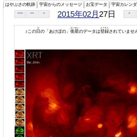
はやぶさの軌跡
宇宙からのメッセージ
お宝データ
宇宙カレンダ
2015年02月
27日
<<<
<<
<
>
ひ
えいせい
とうろく
♪この
日
の「あけぼの」
衛星
のデータは
登録
されていませ