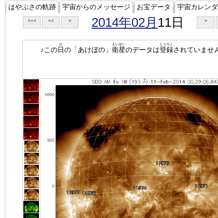
はやぶさの軌跡
宇宙からのメッセージ
お宝データ
宇宙カレンダ
2014年02月
11日
<<<
<<
<
>
ひ
えいせい
とうろく
♪この
日
の「あけぼの」
衛星
のデータは
登録
されていませ