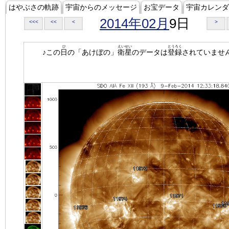
はやぶさの軌跡
宇宙からのメッセージ
お宝データ
宇宙カレンダ
2014年02月
9日
<<<
<<
<
>
ひ
えいせい
とうろく
♪この
日
の「あけぼの」
衛星
のデータは
登録
されていませ