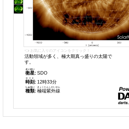
👈 お気に入りのアイコンをクリック！
活動領域が多く、極大期真っ盛りの太陽で
す。
えいせい
衛星
:
SDO
じこく
時刻
:
12時33分
しゅるい
きょくたんしがいせん
種類
:
極端紫外線