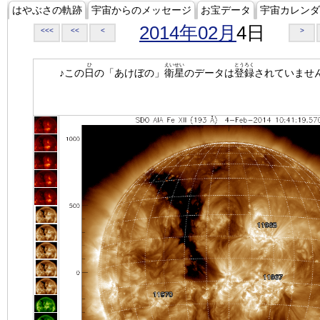
はやぶさの軌跡
宇宙からのメッセージ
お宝データ
宇宙カレンダ
2014年02月
4日
<<<
<<
<
>
ひ
えいせい
とうろく
♪この
日
の「あけぼの」
衛星
のデータは
登録
されていませ