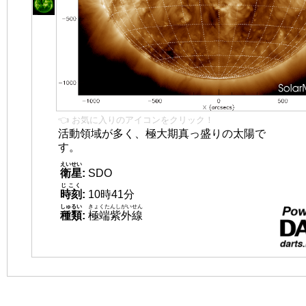
👈 お気に入りのアイコンをクリック！
活動領域が多く、極大期真っ盛りの太陽で
す。
えいせい
衛星
:
SDO
じこく
時刻
:
10時41分
しゅるい
きょくたんしがいせん
種類
:
極端紫外線