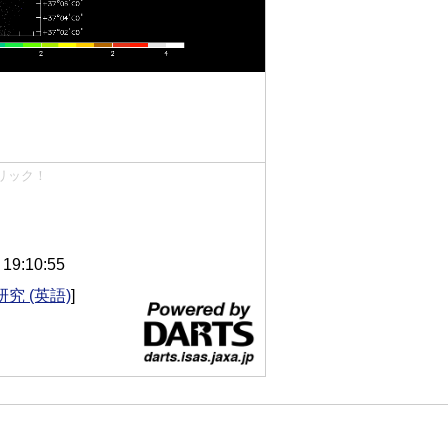
リック！
9:10:55
究 (英語)
]