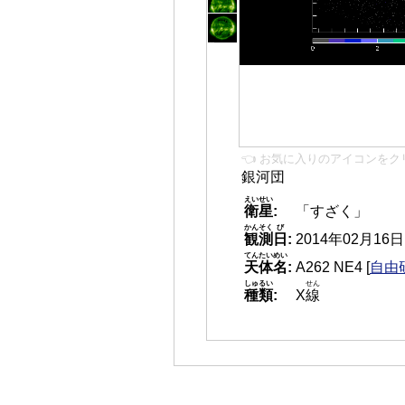
👈 お気に入りのアイコンをク
銀河団
えいせい
衛星
:
「すざく」
かんそく
び
観測
日
:
2014年02月16日 1
てんたいめい
天体名
:
A262 NE4
[
自由研
しゅるい
せん
種類
:
X
線