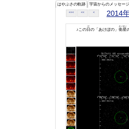
はやぶさの軌跡
宇宙からのメッセー
2014
<<<
<<
<
ひ
えいせい
♪この
日
の「あけぼの」
衛星