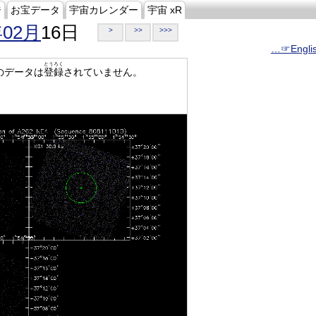
ジ
お宝データ
宇宙カレンダー
宇宙 xR
年02月
16日
>
>>
>>>
…☞Engli
とうろく
のデータは
登録
されていません。