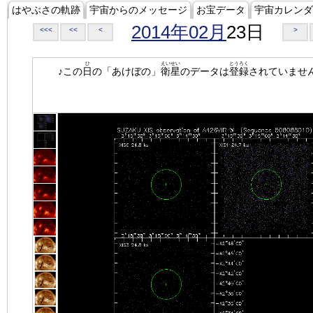
はやぶさの軌跡
宇宙からのメッセージ
お宝データ
宇宙カレンダ
2014年02月
23日
<<<
<<
<
>
ひ
えいせい
とうろく
♪この
日
の「あけぼの」
衛星
のデータは
登録
されていませ