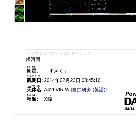
👈 お気に入りのアイコンをクリック！
銀河団
えいせい
衛星
:
「すざく」
かんそく
び
観測
日
:
2014年02月23日 03:45:16
てんたいめい
天体名
:
A426VIR W
[
自由研究 (英語)
]
しゅるい
せん
種類
:
X
線