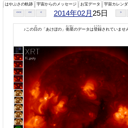
はやぶさの軌跡
宇宙からのメッセージ
お宝データ
宇宙カレンダ
2014年02月
25日
<<<
<<
<
>
ひ
えいせい
とうろく
♪この
日
の「あけぼの」
衛星
のデータは
登録
されていませ