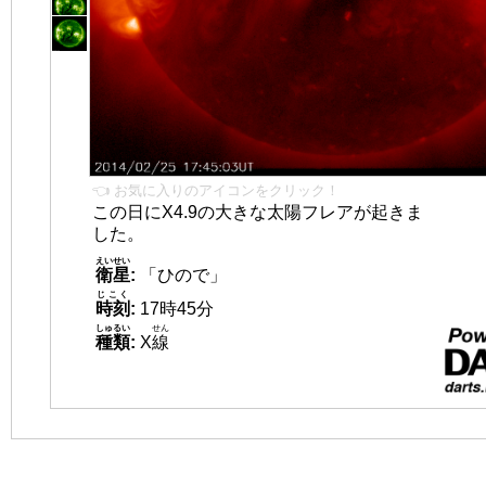
👈 お気に入りのアイコンをクリック！
この日にX4.9の大きな太陽フレアが起きま
した。
えいせい
衛星
:
「ひので」
じこく
時刻
:
17時45分
しゅるい
せん
種類
:
X
線