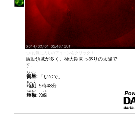
👈 お気に入りのアイコンをクリック！
活動領域が多く、極大期真っ盛りの太陽で
す。
えいせい
衛星
:
「ひので」
じこく
時刻
:
5時48分
しゅるい
せん
種類
:
X
線