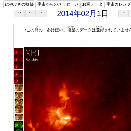
はやぶさの軌跡
宇宙からのメッセージ
お宝データ
宇宙カレンダ
2014年02月
1日
<<<
<<
<
>
ひ
えいせい
とうろく
♪この
日
の「あけぼの」
衛星
のデータは
登録
されていませ