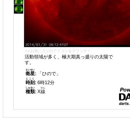
👈 お気に入りのアイコンをクリック！
活動領域が多く、極大期真っ盛りの太陽で
す。
えいせい
衛星
:
「ひので」
じこく
時刻
:
6時12分
しゅるい
せん
種類
:
X
線