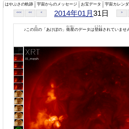
はやぶさの軌跡
宇宙からのメッセージ
お宝データ
宇宙カレンダ
2014年01月
31日
<<<
<<
<
>
ひ
えいせい
とうろく
♪この
日
の「あけぼの」
衛星
のデータは
登録
されていませ