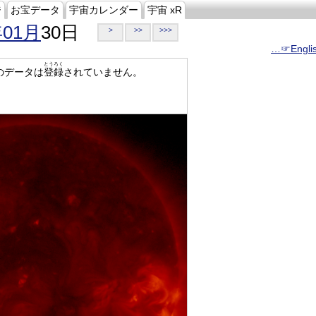
ジ
お宝データ
宇宙カレンダー
宇宙 xR
年01月
30日
>
>>
>>>
…☞Engli
とうろく
のデータは
登録
されていません。