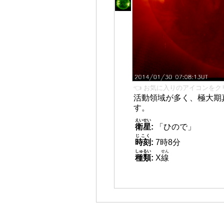
👈 お気に入りのアイコンをク
活動領域が多く、極大期
す。
えいせい
衛星
:
「ひので」
じこく
時刻
:
7時8分
しゅるい
せん
種類
:
X
線