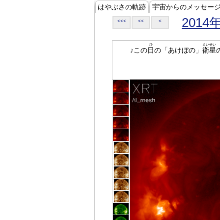
はやぶさの軌跡
宇宙からのメッセー
2014
<<<
<<
<
ひ
えいせい
♪この
日
の「あけぼの」
衛星