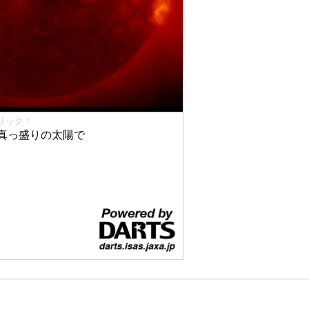
リック！
真っ盛りの太陽で