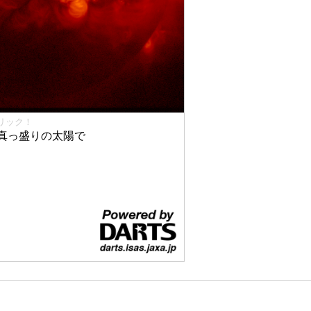
リック！
真っ盛りの太陽で