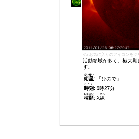
👈 お気に入りのアイコンをク
活動領域が多く、極大期
す。
えいせい
衛星
:
「ひので」
じこく
時刻
:
6時27分
しゅるい
せん
種類
:
X
線