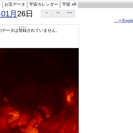
ジ
お宝データ
宇宙カレンダー
宇宙 xR
年01月
26日
>
>>
>>>
…☞Engli
とうろく
のデータは
登録
されていません。