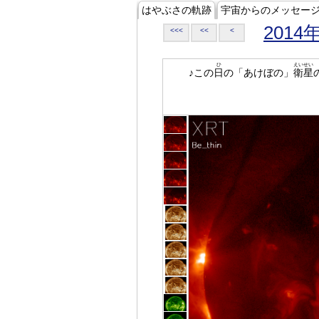
はやぶさの軌跡
宇宙からのメッセー
2014
<<<
<<
<
ひ
えいせい
♪この
日
の「あけぼの」
衛星