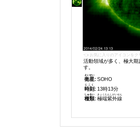
👈 お気に入りのアイコンをク
活動領域が多く、極大期
す。
えいせい
衛星
:
SOHO
じこく
時刻
:
13時13分
しゅるい
きょくたんしがいせん
種類
:
極端紫外線