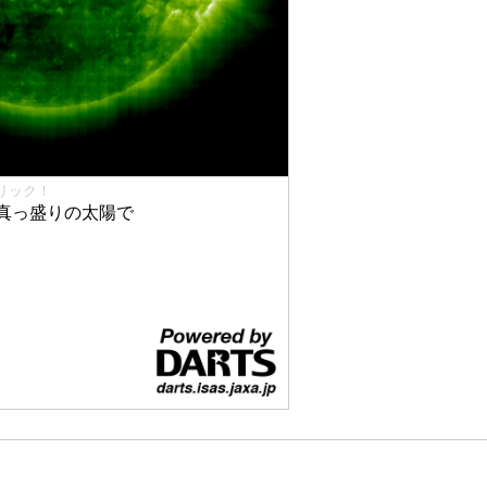
リック！
真っ盛りの太陽で