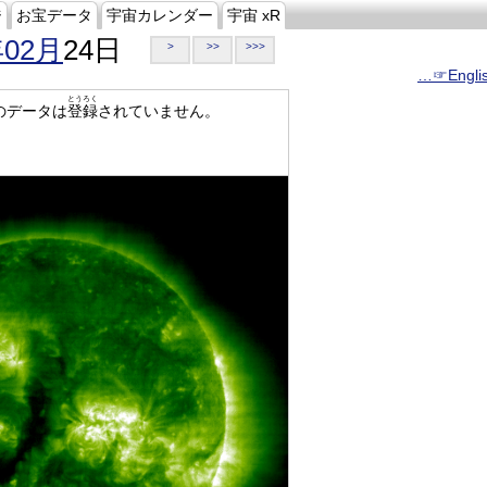
ジ
お宝データ
宇宙カレンダー
宇宙 xR
年02月
24日
>
>>
>>>
…☞Engli
とうろく
のデータは
登録
されていません。