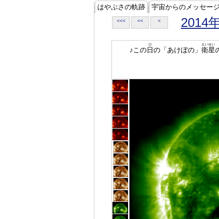
はやぶさの軌跡
宇宙からのメッセー
2014
<<<
<<
<
ひ
えいせい
♪この
日
の「あけぼの」
衛星