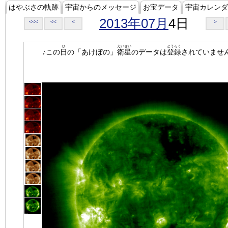
はやぶさの軌跡
宇宙からのメッセージ
お宝データ
宇宙カレンダ
2013年07月
4日
<<<
<<
<
>
ひ
えいせい
とうろく
♪この
日
の「あけぼの」
衛星
のデータは
登録
されていませ