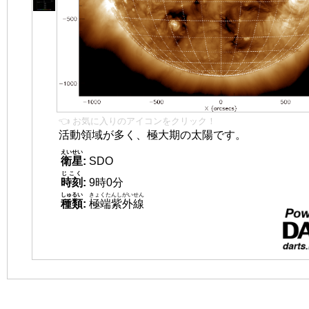
👈 お気に入りのアイコンをクリック！
活動領域が多く、極大期の太陽です。
えいせい
衛星
:
SDO
じこく
時刻
:
9時0分
しゅるい
きょくたんしがいせん
種類
:
極端紫外線