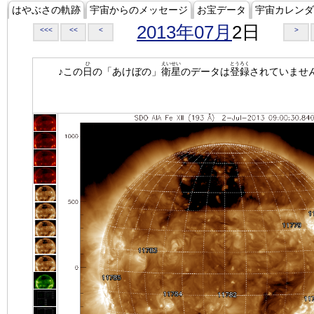
はやぶさの軌跡
宇宙からのメッセージ
お宝データ
宇宙カレンダ
2013年07月
2日
<<<
<<
<
>
ひ
えいせい
とうろく
♪この
日
の「あけぼの」
衛星
のデータは
登録
されていませ