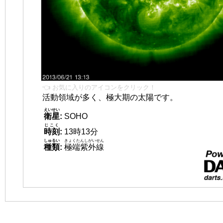
👈 お気に入りのアイコンをクリック！
活動領域が多く、極大期の太陽です。
えいせい
衛星
:
SOHO
じこく
時刻
:
13時13分
しゅるい
きょくたんしがいせん
種類
:
極端紫外線