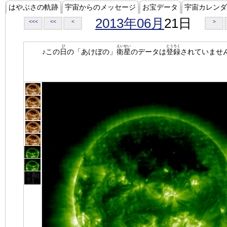
はやぶさの軌跡
宇宙からのメッセージ
お宝データ
宇宙カレンダ
2013年06月
21日
<<<
<<
<
>
ひ
えいせい
とうろく
♪この
日
の「あけぼの」
衛星
のデータは
登録
されていませ